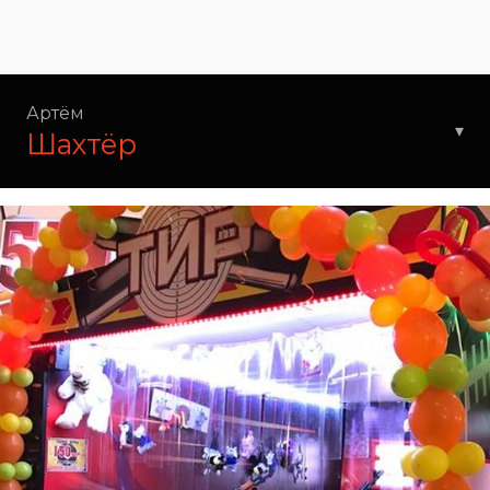
Артём
▾
Шахтёр
г. Артём, ул. Кирова, 33
Справка 516
+7 869-24-23251, доб. 6516
Администратор
+7 953 201-06-44
Касса
+7 953-20-10912
Директор
+7 423-37-61177
Обратная связь
v-cinema@mail.ru