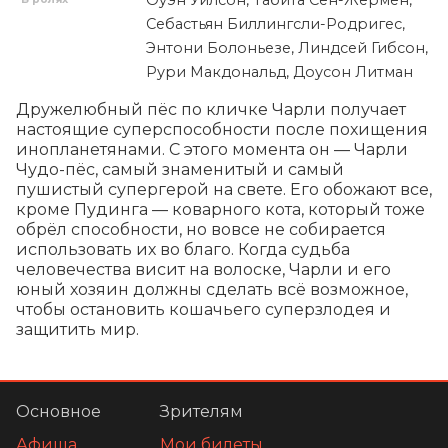
Себастьян Биллингсли-Родригес,
Энтони Болоньезе, Линдсей Гибсон,
Рури Макдональд, Доусон Литман
Дружелюбный пёс по кличке Чарли получает 
настоящие суперспособности после похищения 
инопланетянами. С этого момента он — Чарли 
Чудо-пёс, самый знаменитый и самый 
пушистый супергерой на свете. Его обожают все, 
кроме Пудинга — коварного кота, который тоже 
обрёл способности, но вовсе не собирается 
использовать их во благо. Когда судьба 
человечества висит на волоске, Чарли и его 
юный хозяин должны сделать всё возможное, 
чтобы остановить кошачьего суперзлодея и 
защитить мир.
Основное
Зрителям
Афиша
Мои билеты