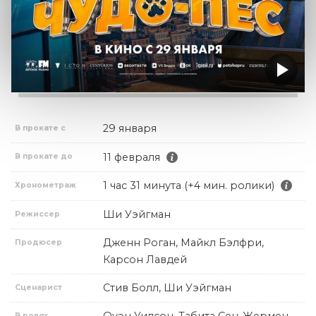
29 января
В прокате с
11 февраля
В прокате до
1 час 31 минута (+4 мин. ролики)
Хронометраж
Ши Уэйгман
Режиссер
Дженн Роган, Майкл Бэлфри,
Продюсер
Карсон Лавдей
Стив Болл, Ши Уэйгман
Сценарист
Оуэн Уилсон, Табита Сен-Жермен,
В ролях