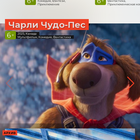
6
6
+
+
Комедия, Фэнтези,
Фантастика,
Приключения
Приключенческая к
Чарли Чудо-Пес
6
2025, Канада
+
Мультфильм, Комедия, Фантастика
АРХИВ