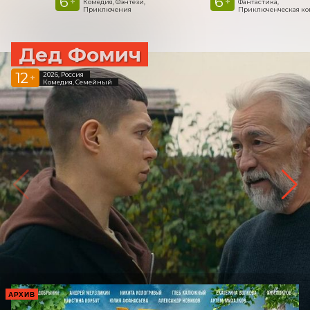
6
6
+
+
Комедия, Фэнтези,
Фантастика,
Приключения
Приключенческая к
Дед Фомич
12
2026, Россия
+
Комедия, Семейный
АРХИВ