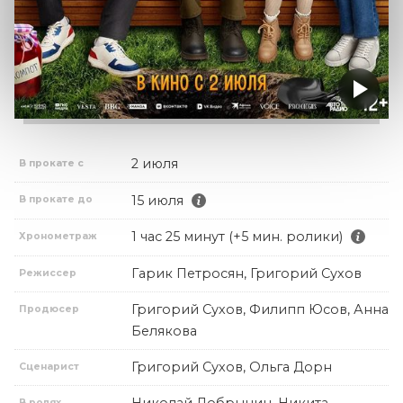
2 июля
В прокате с
15 июля
В прокате до
1 час 25 минут (+5 мин. ролики)
Хронометраж
Гарик Петросян, Григорий Сухов
Режиссер
Григорий Сухов, Филипп Юсов, Анна
Продюсер
Белякова
Григорий Сухов, Ольга Дорн
Сценарист
Николай Добрынин, Никита
В ролях