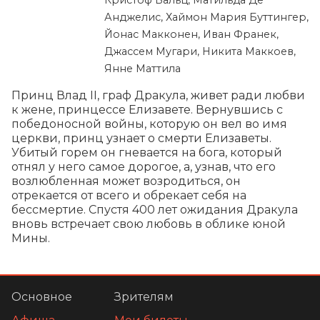
Анджелис, Хаймон Мария Буттингер,
Йонас Макконен, Иван Франек,
Джассем Мугари, Никита Маккоев,
Янне Маттила
Принц Влад II, граф Дракула, живет ради любви 
к жене, принцессе Елизавете. Вернувшись с 
победоносной войны, которую он вел во имя 
церкви, принц узнает о смерти Елизаветы. 
Убитый горем он гневается на бога, который 
отнял у него самое дорогое, а, узнав, что его 
возлюбленная может возродиться, он 
отрекается от всего и обрекает себя на 
бессмертие. Спустя 400 лет ожидания Дракула 
вновь встречает свою любовь в облике юной 
Мины.
Основное
Зрителям