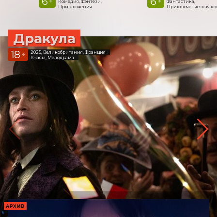
6
6
+
+
Комедия, Фэнтези,
Фантастика,
Приключения
Приключенческая к
Дракула
18
2025, Великобритания, Франция
+
Ужасы, Мелодрама
АРХИВ