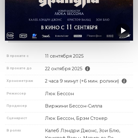
11 сентября 2025
В прокате с
22 октября 2025
В прокате до
2 часа 9 минут (+6 мин. ролики)
Хронометраж
Люк Бессон
Режиссер
Виржини Бессон-Силла
Продюсер
Люк Бессон, Брэм Стокер
Сценарист
Калеб Лэндри Джонс, Зои Блю,
В ролях
Кристоф Вальц, Матильда Де