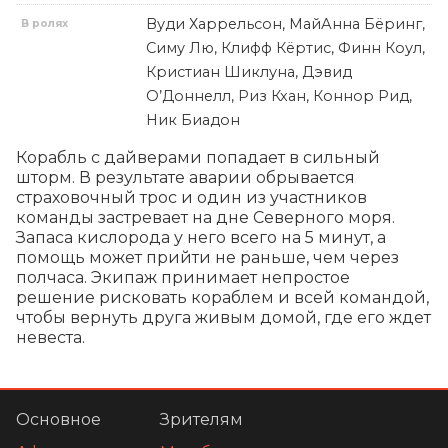
Вуди Харрельсон, МайАнна Бёринг,
В ролях
Симу Лю, Клифф Кёртис, Финн Коул,
Кристиан Шиклуна, Дэвид
О’Доннелл, Риз Кхан, Коннор Рид,
Ник Биадон
Корабль с дайверами попадает в сильный 
шторм. В результате аварии обрывается 
страховочный трос и один из участников 
команды застревает на дне Северного моря. 
Запаса кислорода у него всего на 5 минут, а 
помощь может прийти не раньше, чем через 
полчаса. Экипаж принимает непростое 
решение рисковать кораблем и всей командой, 
чтобы вернуть друга живым домой, где его ждет 
невеста.
Основное
Зрителям