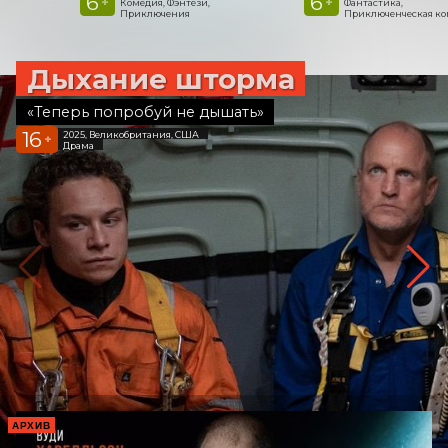
6
6
+
+
Комедия, Фэнтези,
Фантастика,
Приключения
Приключенческая к
Дыхание шторма
«Теперь попробуй не дышать»
16
2025, Великобритания, США
+
Драма
АРХИВ