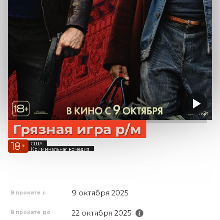
Грязная игра р/м
18
США
+
Криминальная комедия
9 октября 2025
В прокате с
22 октября 2025
В прокате до