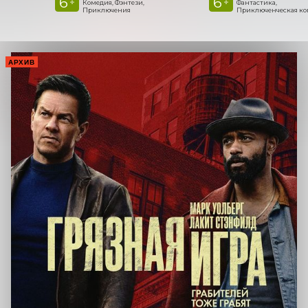
6
6
+
+
Комедия, Фэнтези,
Фантастика,
Приключения
Приключенческая к
АРХИВ