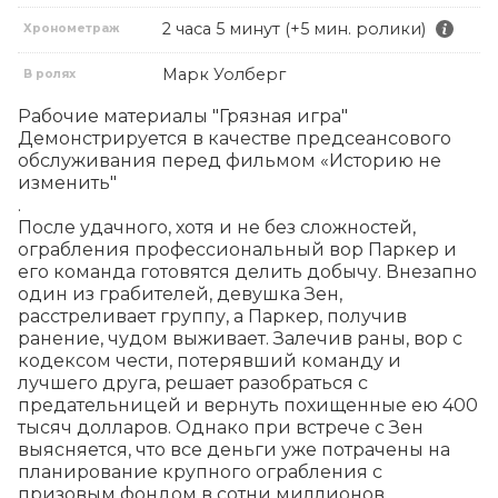
2 часа 5 минут (+5 мин. ролики)
Хронометраж
Марк Уолберг
В ролях
Рабочие материалы "Грязная игра" 

Демонстрируется в качестве предсеансового 
обслуживания перед фильмом «Историю не 
изменить"

.

После удачного, хотя и не без сложностей, 
ограбления профессиональный вор Паркер и 
его команда готовятся делить добычу. Внезапно 
один из грабителей, девушка Зен, 
расстреливает группу, а Паркер, получив 
ранение, чудом выживает. Залечив раны, вор с 
кодексом чести, потерявший команду и 
лучшего друга, решает разобраться с 
предательницей и вернуть похищенные ею 400 
тысяч долларов. Однако при встрече с Зен 
выясняется, что все деньги уже потрачены на 
планирование крупного ограбления с 
призовым фондом в сотни миллионов 