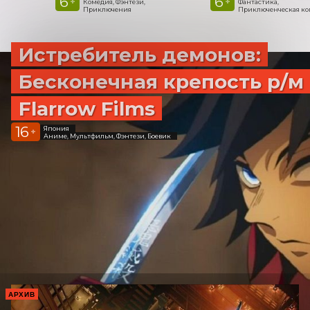
6
6
+
+
Комедия, Фэнтези,
Фантастика,
Приключения
Приключенческая к
Истребитель демонов:
Бесконечная крепость р/м
Flarrow Films
16
Япония
+
Аниме, Мультфильм, Фэнтези, Боевик
АРХИВ