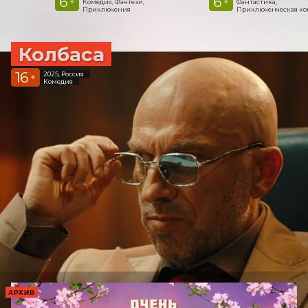
6
6
+
+
Комедия, Фэнтези,
Фантастика,
Приключения
Приключенческая к
Колбаса
16
2025, Россия
+
Комедия
АРХИВ