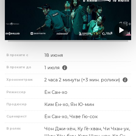
18 июня
В прокате с
1 июля
В прокате до
2 часа 2 минуты (+3 мин. ролики)
Хронометраж
Ён Сан-хо
Режиссер
Ким Ён-хо, Ян Ю-мин
Продюсер
Ён Сан-хо, Чхве Гю-сок
Сценарист
Чон Джи-хён, Ку Гё-хван, Чи Чхан-ук,
В ролях
Щин Хён-бин, Ким Щин-нок, Ко Су