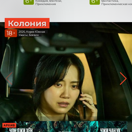
6
6
+
+
Комедия, Фэнтези,
Фантастика,
Приключения
Приключенческая к
Колония
18
2026, Корея Южная
+
Ужасы, Боевик
АРХИВ