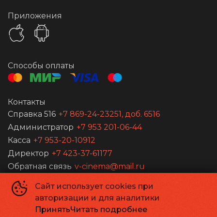
Приложения
Способы оплаты
Контакты
Справка 516
+7 869-24-23251, доб. 6516
Администратор
+7 953 201-06-44
Касса
+7 953-20-10912
Директор
+7 423-37-61177
Обратная связь
v-cinema@mail.ru
Сайт использует cookies при
Кинотеатр «Шахтер»
©
2026
авторизации и для аналитики
Powered by
p24.app
Принять
Читать подробнее