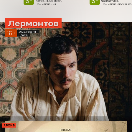
6
6
+
+
Комедия, Фэнтези,
Фантастика,
Приключения
Приключенческая к
Лермонтов
16
2025, Россия
+
Драма
АРХИВ