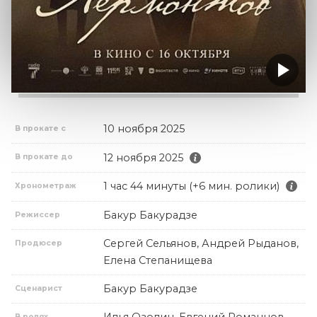
10 ноября 2025
В прокате с
12 ноября 2025
В прокате до
1 час 44 минуты (+6 мин. ролики)
Хронометраж
Бакур Бакурадзе
Режиссер
Сергей Сельянов, Андрей Рыданов,
Продюсер
Елена Степанищева
Бакур Бакурадзе
Сценарист
Илья Озолин, Евгений Романцов,
В ролях