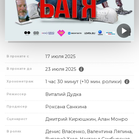
17 июля 2025
В прокате с
23 июля 2025
В прокате до
1 час 30 минут (+10 мин. ролики)
Хронометраж
Виталий Дудка
Режиссер
Роксана Санкина
Продюсер
Дмитрий Кирюшкин, Алан Монро
Сценарист
Денис Власенко, Валентина Ляпина,
В ролях
Виталий Хаев, Настасья Самбурская,