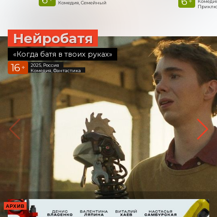
6
+
Комедия
Комедия, Семейный
Приклю
Нейробатя
«Когда батя в твоих руках»
16
2025, Россия
+
Комедия, Фантастика
АРХИВ