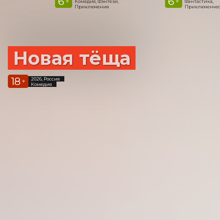
6
6
+
+
Комедия, Фэнтези,
Фантастика,
Приключения
Приключенчес
Новая тёща
18
2026, Россия
+
Комедия