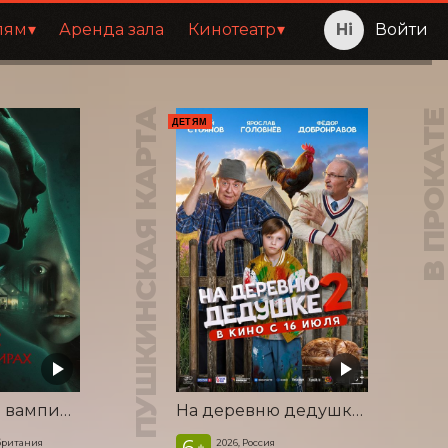
лям
Аренда зала
Кинотеатр
Войти
ПУШКИНСКАЯ КАРТА
В ПРОКАТ
ДЕТЯМ
Корни: Сага о вампирах
На деревню дедушке 2
6
британия
2026, Россия
+