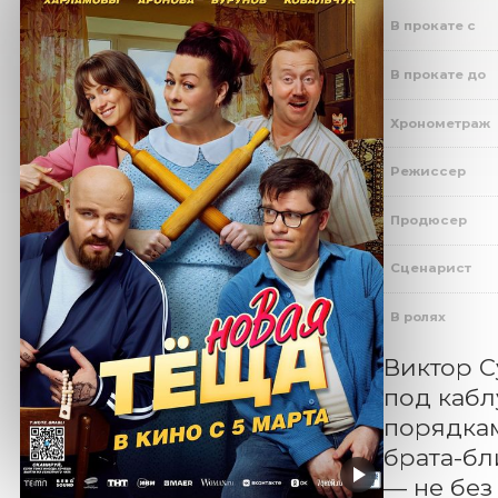
В прокате с
В прокате до
Хронометраж
Режиссер
Продюсер
Сценарист
В ролях
Виктор С
под кабл
порядкам
брата-бл
— не без