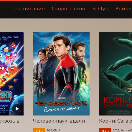
Расписание
Скоро в кино
3D Тур
Зрите
Смешарики сквозь вселенные
Человек-паук: вдали от дома
12
18
2019, США
2026, Велико
+
+