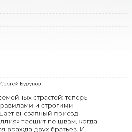
, Сергей Бурунов
емейных страстей: теперь 
равилами и строгими 
шает внезапный приезд 
лия» трещит по швам, когда 
я вражда двух братьев. И 