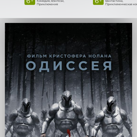
6
6
+
+
Комедия, Фэнтези,
Фантастика,
Приключения
Приключенческая к