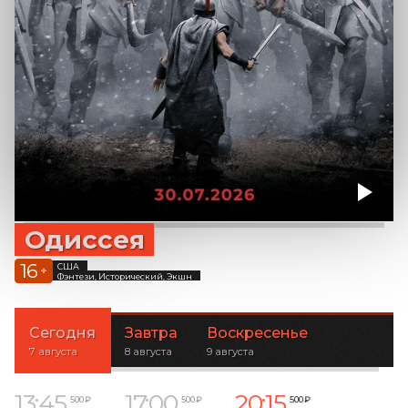
Одиссея
16
США
+
Фэнтези, Исторический, Экшн
Сегодня
Завтра
Воскресенье
7 августа
8 августа
9 августа
13:45
17:00
20:15
500 ₽
500 ₽
500 ₽