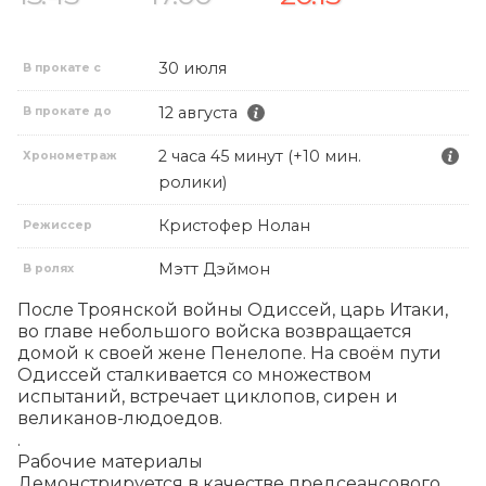
30 июля
В прокате с
12 августа
В прокате до
2 часа 45 минут (+10 мин.
Хронометраж
ролики)
Кристофер Нолан
Режиссер
Мэтт Дэймон
В ролях
После Троянской войны Одиссей, царь Итаки, 
во главе небольшого войска возвращается 
домой к своей жене Пенелопе. На своём пути 
Одиссей сталкивается со множеством 
испытаний, встречает циклопов, сирен и 
великанов-людоедов.

.

Рабочие материалы 

Демонстрируется в качестве предсеансового 