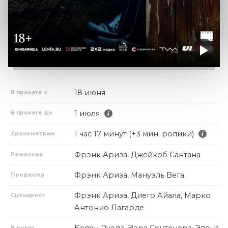
18 июня
В прокате с
1 июля
В прокате до
1 час 17 минут (+3 мин. ролики)
Хронометраж
Фрэнк Ариза, Джейкоб Сантана
Режиссер
Фрэнк Ариза, Мануэль Вега
Продюсер
Фрэнк Ариза, Диего Айала, Марко
Сценарист
Антонио Лагарде
Белен Руэда, Вера Сентенера, Элена
В ролях