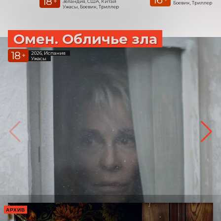
18
+
Зеландия, США, Китай
Боевик, Триллер
Ужасы, Боевик, Триллер
Омен. Обличье зла
18
2026, Испания
+
Ужасы
АРХИВ