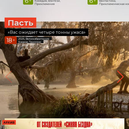
6
6
+
+
Комедия, Фэнтези,
Фантастика,
Приключения
Приключенческая к
Пасть
«Вас ожидает четыре тонны ужаса»
18
2026, Великобритания
+
Хоррор, Триллер
АРХИВ