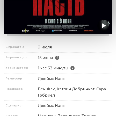
9 июля
В прокате с
15 июля
В прокате до
1 час 33 минуты
Хронометраж
Джеймс Нанн
Режиссер
Бен Жак, Кэтлин Дебринкэт, Сара
Продюсер
Гэбриел
Джеймс Нанн
Сценарист
Мэдисон Девенпорт, Трэйси
В ролях