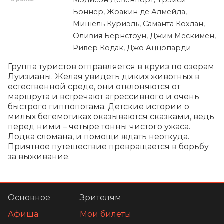
Боннер, Жоакин де Алмейда,
Мишель Куриэль, Саманта Кохлан,
Оливия Бернстоун, Джим Мескимен,
Ривер Кодак, Джо Аццопарди
Группа туристов отправляется в круиз по озерам 
Луизианы. Желая увидеть диких животных в 
естественной среде, они отклоняются от 
маршрута и встречают агрессивного и очень 
быстрого гиппопотама. Детские истории о 
милых бегемотиках оказываются сказками, ведь 
перед ними – четыре тонны чистого ужаса. 
Лодка сломана, и помощи ждать неоткуда. 
Приятное путешествие превращается в борьбу 
за выживание.
Основное
Зрителям
Афиша
Мои билеты