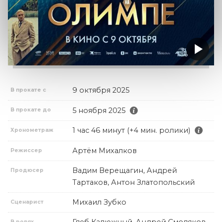
9 октября 2025
В прокате с
5 ноября 2025
В прокате до
1 час 46 минут (+4 мин. ролики)
Хронометраж
Артём Михалков
Режиссер
Вадим Верещагин, Андрей
Продюсер
Тартаков, Антон Златопольский
Михаил Зубко
Сценарист
Глеб Калюжный, Андрей Смоляков,
В ролях