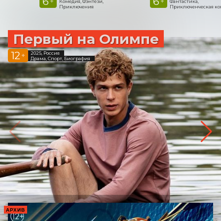
6
6
+
+
Комедия, Фэнтези,
Фантастика,
Приключения
Приключенческая к
Первый на Олимпе
12
2025, Россия
+
Драма, Спорт, Биография
АРХИВ