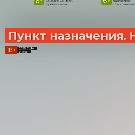
6
6
+
+
Комедия, Фэнтези,
Фантастика,
Приключения
Приключенчес
Пункт назначения. 
18
2025, США
+
Ужасы