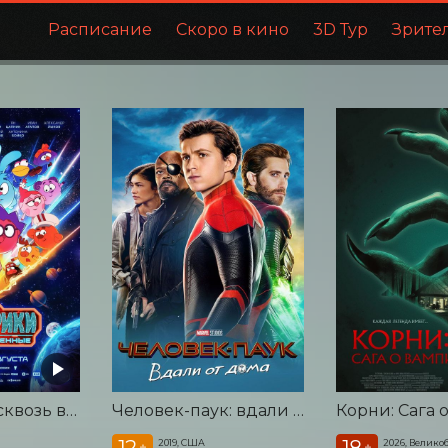
Расписание
Скоро в кино
3D Тур
Зрите
Смешарики сквозь вселенные
Человек-паук: вдали от дома
12
18
2019, США
2026, Велико
+
+