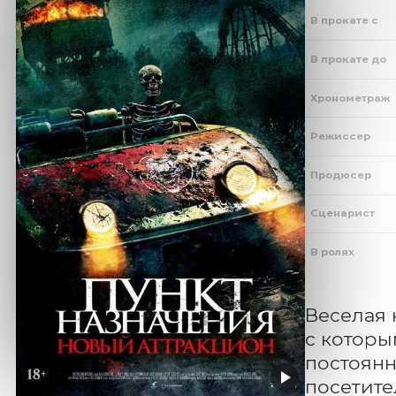
В прокате с
В прокате до
Хронометраж
Режиссер
Продюсер
Сценарист
В ролях
Веселая 
с которы
постоянн
посетите