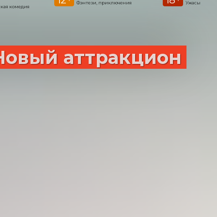
Фэнтези, приключения
Ужасы
кая комедия
Новый аттракцион