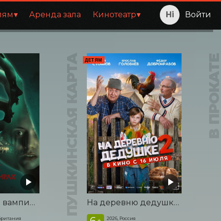
лям
Аренда зала
Кинотеатр
Войти
ПУШКИНСКАЯ КАРТА
В ПРОКАТ
ДЕТЯМ
Корни: Сага о вампирах
На деревню дедушке 2
6
британия
2026, Россия
+