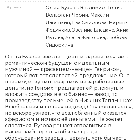
Ольга Бузова, Владимир Яглыч,
В ролях
Вольфганг Черни, Максим
Лагашкин, Ева Смирнова, Марина
Федункив, Эвелина Блёданс, Анна
Рытова, Алена Жигалова, Любовь
Сидоркина
Ольга Бузова, звезда сцены и экрана, мечтает о 
романтическом будущем с идеальным 
мужчиной — красавцем-немцем Генрихом, 
который вот-вот сделает ей предложение. Она 
планирует купить квартиру на заработанные 
деньги, но Генрих предлагает ей рискнуть и 
вложить средства в его бизнес — завод по 
производству пельменей в Нижних Теплышках. 
Влюблённая и полная надежд Оля соглашается, 
но вскоре узнает, что возлюбленный оказался 
аферистом и исчез с её деньгами. Не желая 
сдаваться, Бузова решает отправиться в 
маленький город, чтобы распродать 
оборудование завода и вернуть хотя бы часть 