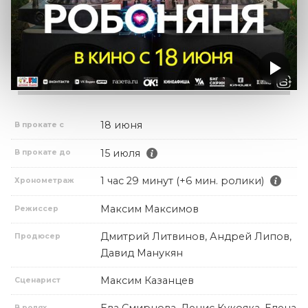
18 июня
В прокате с
15 июля
В прокате до
1 час 29 минут (+6 мин. ролики)
Хронометраж
Максим Максимов
Режиссер
Дмитрий Литвинов, Андрей Липов,
Продюсер
Давид Манукян
Максим Казанцев
Сценарист
Ева Смирнова, Денис Кукояка, Елена
В ролях