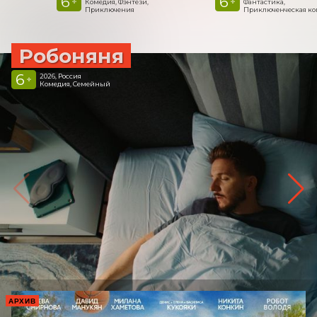
6
6
+
+
Комедия, Фэнтези,
Фантастика,
Приключения
Приключенческая к
Робоняня
6
2026, Россия
+
Комедия, Семейный
АРХИВ