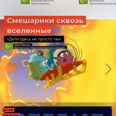
6
6
+
+
Комедия, Фэнтези,
Фантастика,
Приключения
Приключенческая к
Смешарики сквозь
вселенные
«Дети здесь не просто так»
6
2025, Россия
+
Фантастика, Приключенческая комедия
ДЕТЯМ
ПРЕМЬЕРА