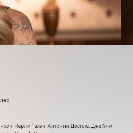
слер
сон, Чарли Тахэн, Антония Деспла, Джейми