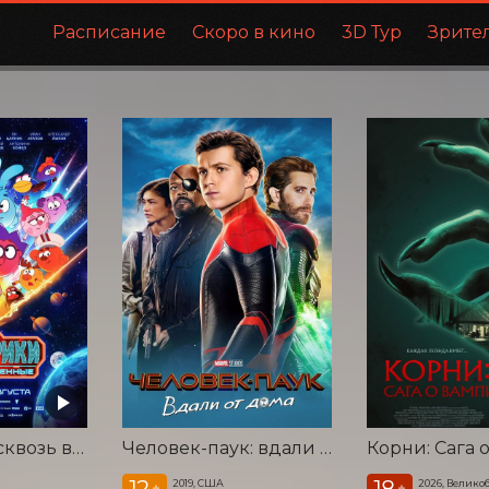
Расписание
Скоро в кино
3D Тур
Зрите
Смешарики сквозь вселенные
Человек-паук: вдали от дома
12
18
2019, США
2026, Велико
+
+