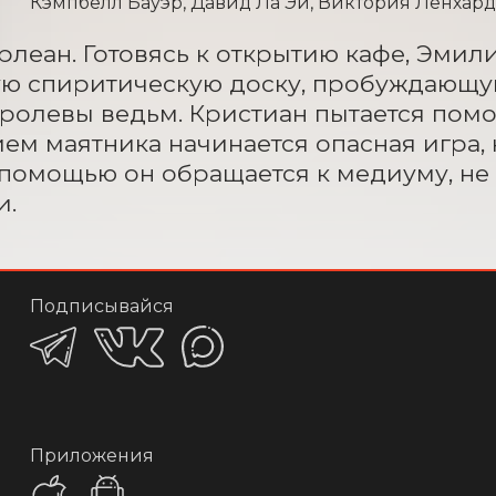
Кэмпбелл Бауэр, Давид Ла Эй, Виктория Ленхард, R
леан. Готовясь к открытию кафе, Эмили
ую спиритическую доску, пробуждающу
ролевы ведьм. Кристиан пытается помоч
ем маятника начинается опасная игра, н
 помощью он обращается к медиуму, не з
и.
Подписывайся
Приложения