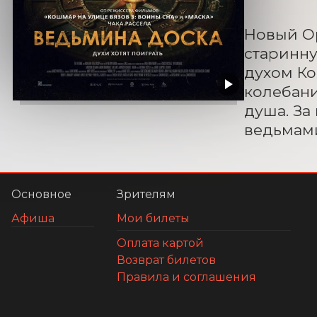
Новый Ор
старинн
духом Ко
колебани
душа. За
ведьмам
Основное
Зрителям
Афиша
Мои билеты
Оплата картой
Возврат билетов
Правила и соглашения