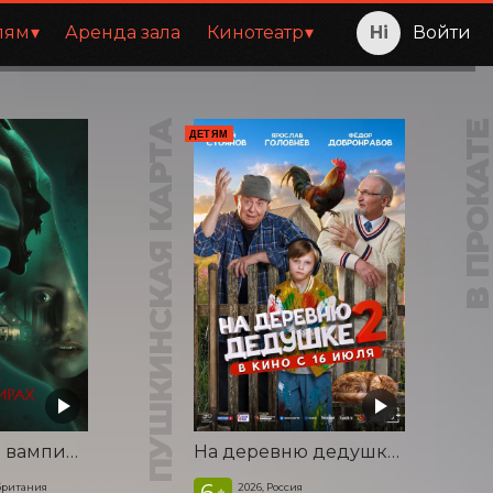
лям
Аренда зала
Кинотеатр
Войти
ПУШКИНСКАЯ КАРТА
В ПРОКАТ
ДЕТЯМ
Корни: Сага о вампирах
На деревню дедушке 2
6
британия
2026, Россия
+