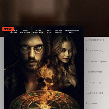
АРХИВ
В прокате с
В прокате до
Хронометраж
Режиссер
Продюсер
Сценарист
В ролях