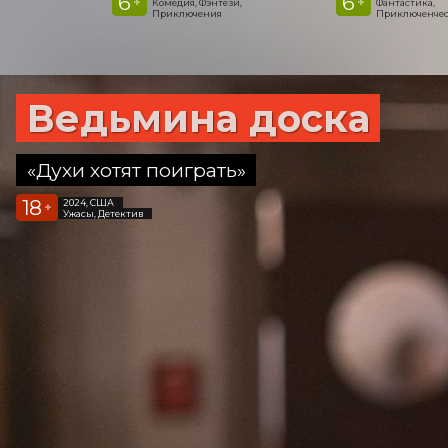
6
6
+
+
Комедия, Фэнтези,
Фантастика,
Приключения
Приключенчес
Ведьмина доска
«Духи хотят поиграть»
18
2024, США
+
Ужасы, Детектив