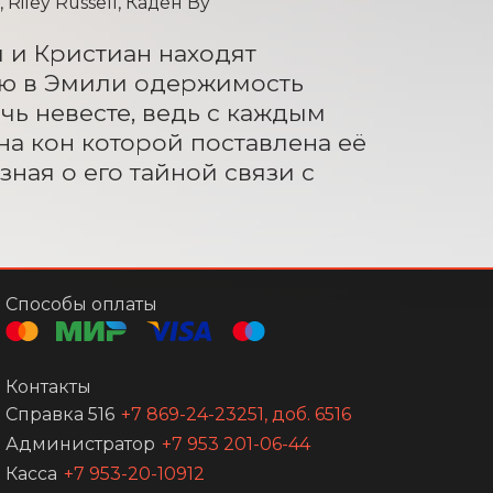
iley Russell, Каден Ву
 и Кристиан находят 
ю в Эмили одержимость 
ь невесте, ведь с каждым 
а кон которой поставлена её 
ная о его тайной связи с 
Способы оплаты
Контакты
Справка 516
+7 869-24-23251, доб. 6516
Администратор
+7 953 201-06-44
Касса
+7 953-20-10912