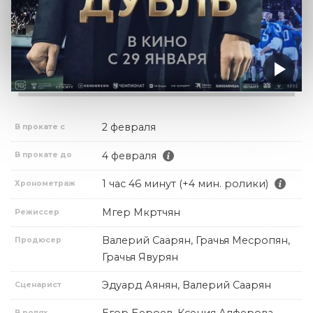
2 февраля
В прокате с
4 февраля
В прокате до
1 час 46 минут (+4 мин. ролики)
Хронометраж
Мгер Мкртчян
Режиссер
Валерий Саарян, Грачья Месропян,
Продюсер
Грачья Явурян
Эдуард Аянян, Валерий Саарян
Сценарист
Егор Бероев, Ксения Алферова,
В ролях