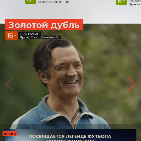
6
+
Комедия
Комедия, Семейный
Приклю
Золотой дубль
16
2025, Россия
+
Драма, Спорт, Семейный
АРХИВ