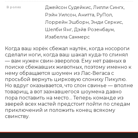
Джейсон Судейкис, Лилли Сингх,
В ролях
Рэйн Уилсон, Анитта, РуПол,
Лоррейн Эшборн, Энди Серкис,
Шелби Янг, Дэйв Розенбаум,
Изабелла Саммерс
Когда ваш хорёк сбежал наутёк, когда носороги 
сделали ноги, когда ваш шакал куда-то слинял 
— вам нужен свин-зверолов. Ему нет равных в 
поиске сбежавших животных, поэтому именно к 
нему обращается шоумен из Лас-Вегаса с 
просьбой вернуть цирковую слониху Пикулю. 
Но вдруг оказывается, что слон свинье — вполне 
товарищ, а вот зазнавшегося шоумена давно 
пора поставить на место… Теперь команде из 
зверей всех мастей предстоит пойти по следам 
приключений и положить конец всякому 
свинству.