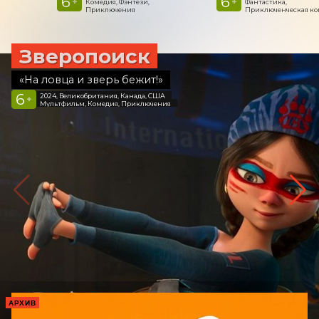
6
6
+
+
Комедия, Фэнтези,
Фантастика,
Приключения
Приключенческая к
Зверопоиск
«На ловца и зверь бежит!»
6
2024, Великобритания, Канада, США
+
Мультфильм, Комедия, Приключения
АРХИВ