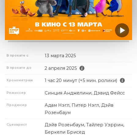
13 марта 2025
В прокате с
2 апреля 2025
В прокате до
1 час 20 минут (+5 мин. ролики)
Хронометраж
Синция Анджелини, Дэвид Фейсс
Режиссер
Адам Нэгл, Питер Нэгл, Дэйв
Продюсер
Розенбаум
Дэйв Розенбаум, Тайлер Уэррин,
Сценарист
Беркели Брисед