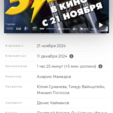
21 ноября 2024
В прокате с
11 декабря 2024
В прокате до
1 час 25 минут (+5 мин. ролики)
Хронометраж
Анарио Мамедов
Режиссер
Юлия Сумачева, Тимур Вайнштейн,
Продюсер
Михаил Погосов
Денис Каймаков
Сценарист
Дмитрий Нагиев, Ян Цапник, Ирина
В ролях