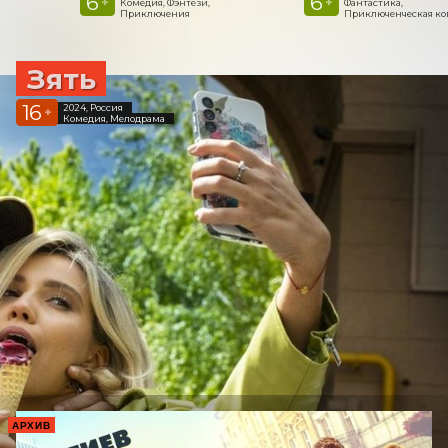
6
6
+
+
Комедия, Фэнтези,
Фантастика,
Приключения
Приключенческая к
Зять
16
2024, Россия
+
Комедия, Мелодрама
АРХИВ