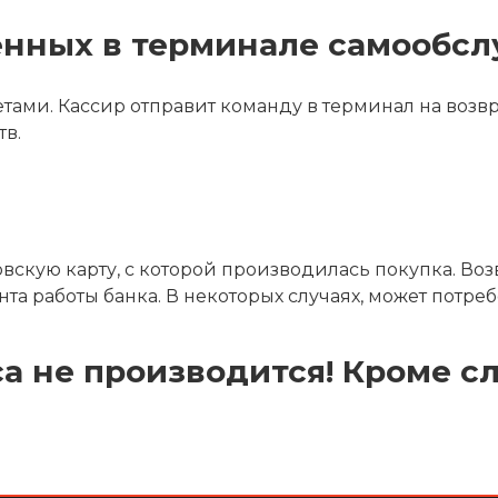
енных в терминале самообсл
етами. Кассир отправит команду в терминал на возв
тв.
скую карту, с которой производилась покупка. Возв
а работы банка. В некоторых случаях, может потреб
са не производится! Кроме с