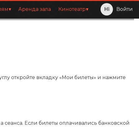
лям
Аренда зала
Кинотеатр
Войти
 углу откройте вкладку «Мои билеты» и нажмите
ла сеанса. Если билеты оплачивались банковской