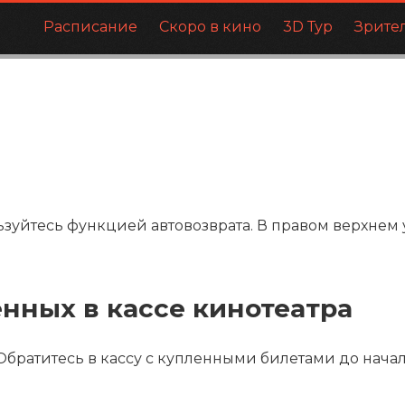
Расписание
Скоро в кино
3D Тур
Зрите
льзуйтесь функцией автовозврата. В правом верхнем
енных в кассе кинотеатра
 Обратитесь в кассу с купленными билетами до нача